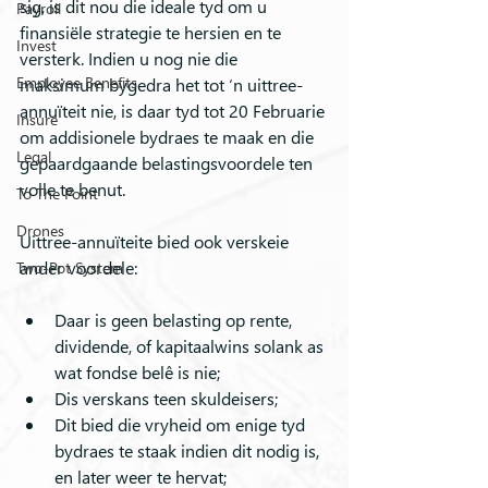
sig, is dit nou die ideale tyd om u 
Payroll
finansiële strategie te hersien en te 
Invest
versterk. Indien u nog nie die 
Employee Benefits
maksimum bygedra het tot ‘n uittree-
annuïteit nie, is daar tyd tot 20 Februarie 
Insure
om addisionele bydraes te maak en die 
Legal
gepaardgaande belastingsvoordele ten 
volle te benut. 
To The Point
Drones
Uittree-annuïteite bied ook verskeie 
ander voordele:
Two-Pot System
Daar is geen belasting op rente, 
dividende, of kapitaalwins solank as 
wat fondse belê is nie;
Dis verskans teen skuldeisers;
Dit bied die vryheid om enige tyd 
bydraes te staak indien dit nodig is, 
en later weer te hervat;