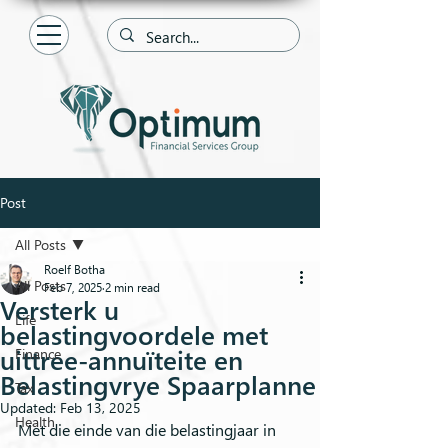
Post
All Posts
Roelf Botha
All Posts
Feb 7, 2025
2 min read
Versterk u
Life
belastingvoordele met
uittree-annuïteite en
Finance
Belastingvrye Spaarplanne
Tax
Updated:
Feb 13, 2025
Health
Met die einde van die belastingjaar in 