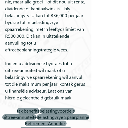
nie, maar alle groei – of dit nou uit rente, 
dividende of kapitaalwins is – bly 
belastingvry. U kan tot R36,000 per jaar 
bydrae tot ’n belastingvrye 
spaarrekening, met ’n leeftydslimiet van 
R500,000. Dit kan ’n uitstekende 
aanvulling tot u 
aftreebeplanningstrategie wees. 
Indien u addisionele bydraes tot u 
uittree-annuiteit wil maak of u 
belastingvrye spaarrekening wil aanvul 
tot die maksimum per jaar, kontak gerus 
u finansiële adviseur. Laat ons van 
hierdie geleentheid gebruik maak.
tax benefits
belastingvoordele
uittree-annuïteite
Belastingvrye Spaarplanne
Retirement Annuities