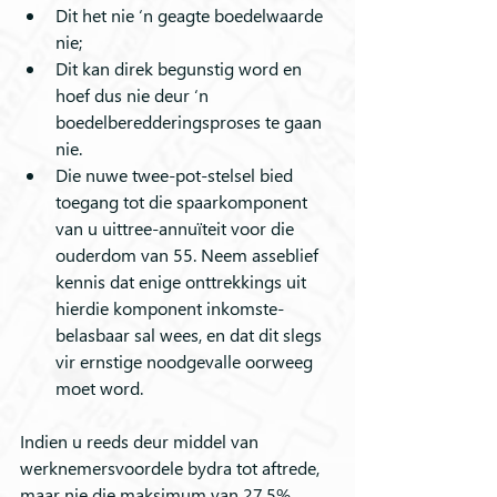
Dit het nie ‘n geagte boedelwaarde 
nie;
Dit kan direk begunstig word en 
hoef dus nie deur ‘n 
boedelberedderingsproses te gaan 
nie.
Die nuwe twee-pot-stelsel bied 
toegang tot die spaarkomponent 
van u uittree-annuïteit voor die 
ouderdom van 55. Neem asseblief 
kennis dat enige onttrekkings uit 
hierdie komponent inkomste-
belasbaar sal wees, en dat dit slegs 
vir ernstige noodgevalle oorweeg 
moet word.
Indien u reeds deur middel van 
werknemersvoordele bydra tot aftrede, 
maar nie die maksimum van 27.5% 